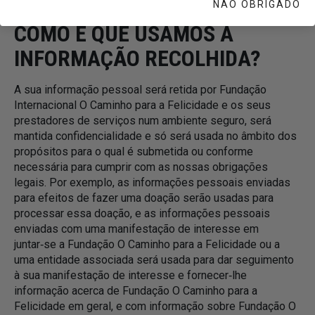
NÃO OBRIGADO
COMO É QUE USAMOS A
INFORMAÇÃO RECOLHIDA?
A sua informação pessoal será retida por Fundação
Internacional O Caminho para a Felicidade e os seus
prestadores de serviços num ambiente seguro, será
mantida confidencialidade e só será usada no âmbito dos
propósitos para o qual é submetida ou conforme
necessária para cumprir com as nossas obrigações
legais. Por exemplo, as informações pessoais enviadas
para efeitos de fazer uma doação serão usadas para
processar essa doação, e as informações pessoais
enviadas com uma manifestação de interesse em
juntar‑se a Fundação O Caminho para a Felicidade ou a
uma entidade associada será usada para dar seguimento
à sua manifestação de interesse e fornecer‑lhe
informação acerca de Fundação O Caminho para a
Felicidade em geral, e com informação sobre Fundação O