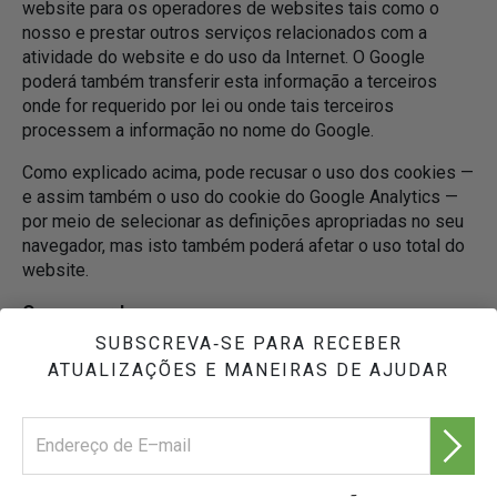
website para os operadores de websites tais como o
nosso e prestar outros serviços relacionados com a
atividade do website e do uso da Internet. O Google
poderá também transferir esta informação a terceiros
onde for requerido por lei ou onde tais terceiros
processem a informação no nome do Google.
Como explicado acima, pode recusar o uso dos cookies —
e assim também o uso do cookie do Google Analytics —
por meio de selecionar as definições apropriadas no seu
navegador, mas isto também poderá afetar o uso total do
website.
O seu acordo:
SUBSCREVA‑SE PARA RECEBER
De acordo com o que já dissemos no início deste Aviso,
ATUALIZAÇÕES E MANEIRAS DE AJUDAR
ao usar este website, você concorda com o
processamento de dados sobre si e de dados agregados
por nós e pelo Google segundo as modalidades e para os
propósitos acima expostos.