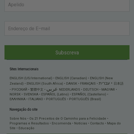
Subscreva
Sites Internacionais
ENGLISH (US/International)
ENGLISH (Canadian)
ENGLISH (New
עברית
Zealand)
ENGLISH (South Africa)
DANSK
FRANÇAIS
日本語
عربي
РУССКИЙ
繁體中文
NEDERLANDS
DEUTSCH
MAGYAR
NORSK
SVENSKA
ESPAÑOL (Latino)
ESPAÑOL (Castellano)
ΕΛΛΗΝΙΚA
ITALIANO
PORTUGUÊS
PORTUGUÊS (Brasil)
Navegação do site
Sobre Nós
Os 21 Preceitos de O Caminho para a Felicidade
Programas e Resultados
Encomenda
Notícias
Contacto
Mapa do
Site
Educação