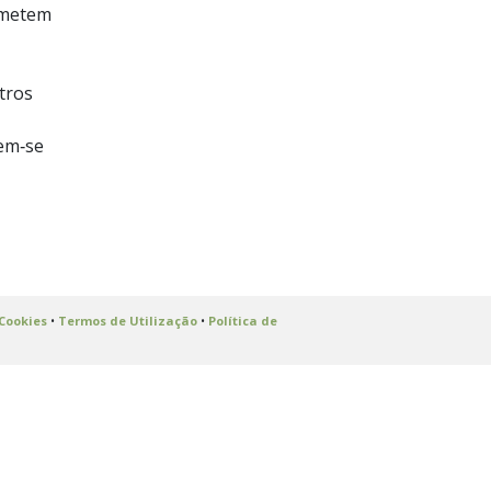
ometem
tros
em‑se
 Cookies
•
Termos de Utilização
•
Política de