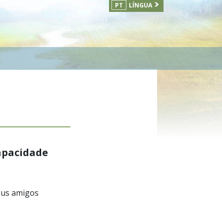
PT
LÍNGUA
apacidade
eus amigos