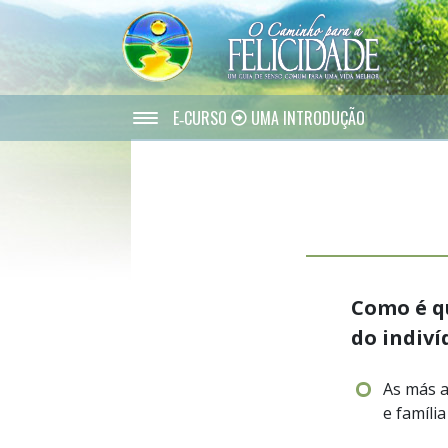
E‑CURSO
UMA INTRODUÇÃO
Como é q
do indiví
As más a
e família