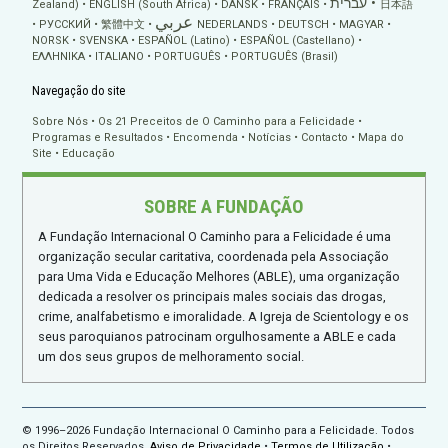
עברית
Zealand)
ENGLISH (South Africa)
DANSK
FRANÇAIS
日本語
عربي
РУССКИЙ
繁體中文
NEDERLANDS
DEUTSCH
MAGYAR
NORSK
SVENSKA
ESPAÑOL (Latino)
ESPAÑOL (Castellano)
ΕΛΛΗΝΙΚA
ITALIANO
PORTUGUÊS
PORTUGUÊS (Brasil)
Navegação do site
Sobre Nós
Os 21 Preceitos de O Caminho para a Felicidade
Programas e Resultados
Encomenda
Notícias
Contacto
Mapa do
Site
Educação
SOBRE A FUNDAÇÃO
A Fundação Internacional O Caminho para a Felicidade é uma
organização secular caritativa, coordenada pela Associação
para Uma Vida e Educação Melhores (ABLE), uma organização
dedicada a resolver os principais males sociais das drogas,
crime, analfabetismo e imoralidade. A Igreja de Scientology e os
seus paroquianos patrocinam orgulhosamente a ABLE e cada
um dos seus grupos de melhoramento social.
© 1996–2026 Fundação Internacional O Caminho para a Felicidade. Todos
os Direitos Reservados.
Aviso de Privacidade
•
Termos de Utilização
•