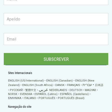
SUBSCREVER
Sites Internacionais
ENGLISH (US/International)
ENGLISH (Canadian)
ENGLISH (New
עברית
Zealand)
ENGLISH (South Africa)
DANSK
FRANÇAIS
日本語
عربي
РУССКИЙ
繁體中文
NEDERLANDS
DEUTSCH
MAGYAR
NORSK
SVENSKA
ESPAÑOL (Latino)
ESPAÑOL (Castellano)
ΕΛΛΗΝΙΚA
ITALIANO
PORTUGUÊS
PORTUGUÊS (Brasil)
Navegação do site