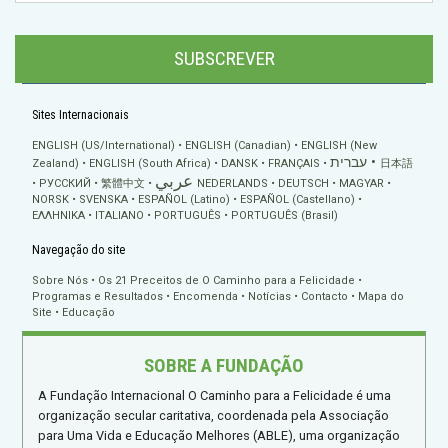
SUBSCREVER
Sites Internacionais
ENGLISH (US/International)
ENGLISH (Canadian)
ENGLISH (New
עברית
Zealand)
ENGLISH (South Africa)
DANSK
FRANÇAIS
日本語
عربي
РУССКИЙ
繁體中文
NEDERLANDS
DEUTSCH
MAGYAR
NORSK
SVENSKA
ESPAÑOL (Latino)
ESPAÑOL (Castellano)
ΕΛΛΗΝΙΚA
ITALIANO
PORTUGUÊS
PORTUGUÊS (Brasil)
Navegação do site
Sobre Nós
Os 21 Preceitos de O Caminho para a Felicidade
Programas e Resultados
Encomenda
Notícias
Contacto
Mapa do
Site
Educação
SOBRE A FUNDAÇÃO
A Fundação Internacional O Caminho para a Felicidade é uma
organização secular caritativa, coordenada pela Associação
para Uma Vida e Educação Melhores (ABLE), uma organização